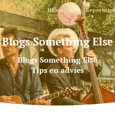
Home
Info
Repertoir
Blogs Something Else
Blogs Something Else
Tips en advies