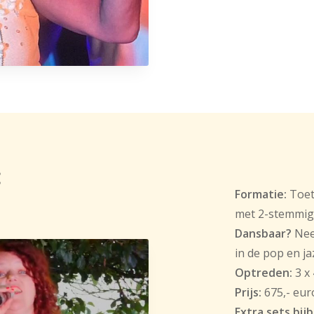
:
Formatie:
Toets
met 2-stemmig
Dansbaar?
Nee
in de pop en ja
Optreden:
3 x
Prijs:
675,- eur
Extra sets bij