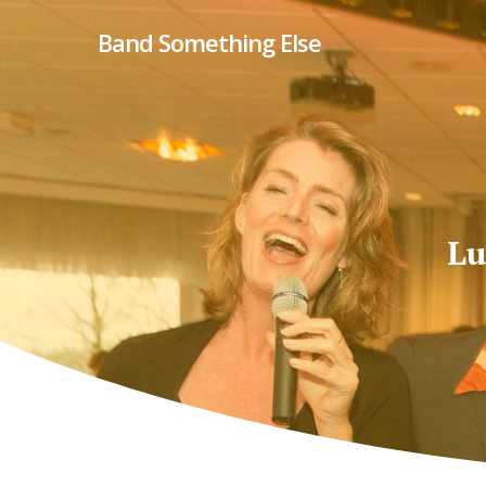
Skip
Band Something Else
to
main
content
Lu