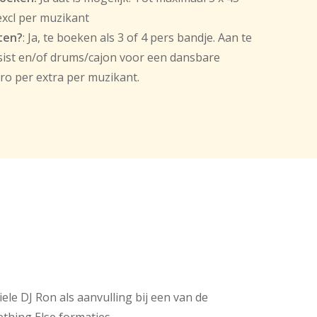
excl per muzikant
ten?
: Ja, te boeken als 3 of 4 pers bandje. Aan te
sist en/of drums/cajon voor een dansbare
uro per extra per muzikant.
le DJ Ron als aanvulling bij een van de
thing Else formaties