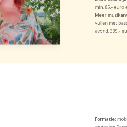
min. 85,- euro 
Meer muzikan
vullen met bas
avond. 335,- e
Formatie:
mobie
geboekte Some