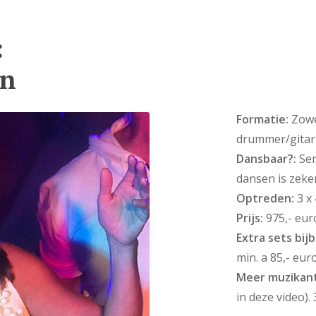
:
en
Formatie:
Zowel
drummer/gitar
Dansbaar?:
Sem
dansen is zeke
Optreden:
3 x
Prijs:
975,- eur
Extra sets bij
min. a 85,- eur
Meer muzikan
in deze video).