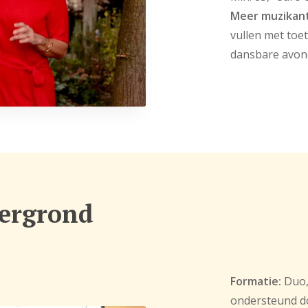
Meer muzikan
vullen met toe
dansbare avond
tergrond
Formatie:
Duo, 
ondersteund d