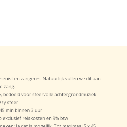
enist en zangeres. Natuurlijk vullen we dit aan
e zang.
, bedoeld voor sfeervolle achtergrondmuziek
zzy sfeer
 45 min binnen 3 uur
o exclusief reiskosten en 9% btw
boeken:
Ja dat is mogelijk. Tot maximaal 5 x 45