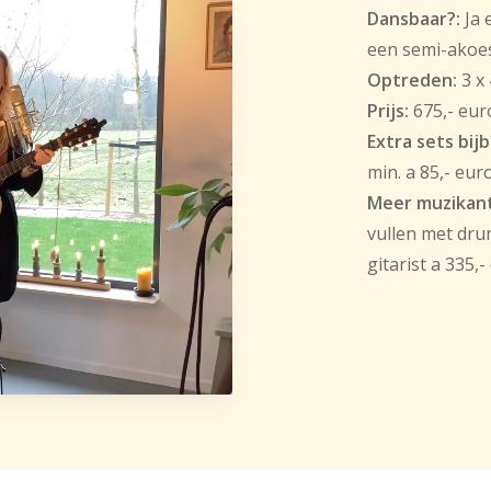
Dansbaar?:
Ja 
een semi-akoe
Optreden:
3 x
Prijs:
675,- eur
Extra sets bij
min. a 85,- eur
Meer muzikan
vullen met dru
gitarist a 335,