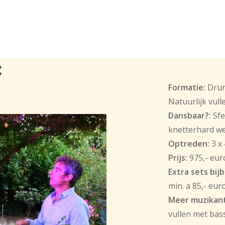
:
Formatie:
Drumm
Natuurlijk vul
Dansbaar?:
Sfe
knetterhard we
Optreden:
3 x
Prijs:
975,- eur
Extra sets bij
min. a 85,- eur
Meer muzikan
vullen met bass