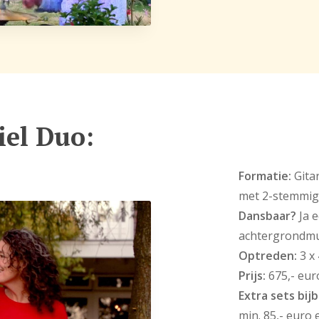
iel Duo:
Formatie:
Gitar
met 2-stemmig
Dansbaar?
Ja 
achtergrondmu
Optreden:
3 x
Prijs:
675,- eur
Extra sets bij
min. 85,- euro 