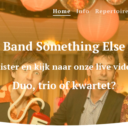
Home
Info
Repertoir
Band Something Else
ister en kijk naar onze live vid
Duo, trio of kwartet?